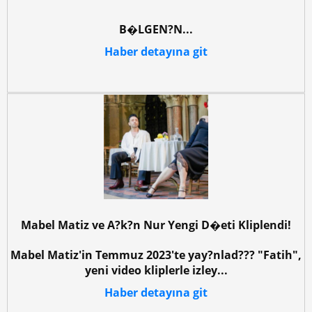
B�LGEN?N...
Haber detayına git
Mabel Matiz ve A?k?n Nur Yengi D�eti Kliplendi!
Mabel Matiz'in Temmuz 2023'te yay?nlad??? "Fatih",
yeni video kliplerle izley...
Haber detayına git