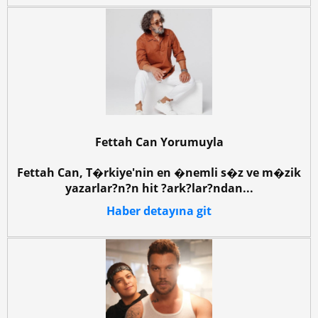
Fettah Can Yorumuyla
Fettah Can, T�rkiye'nin en �nemli s�z ve m�zik
yazarlar?n?n hit ?ark?lar?ndan...
Haber detayına git