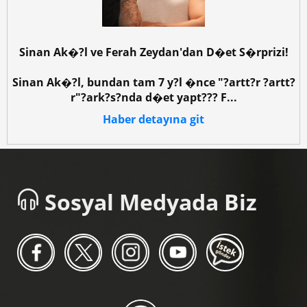
Sinan Ak�?l ve Ferah Zeydan'dan D�et S�rprizi!
Sinan Ak�?l, bundan tam 7 y?l �nce "?artt?r ?artt?
r"?ark?s?nda d�et yapt??? F...
Haber detayına git
Sosyal Medyada Biz