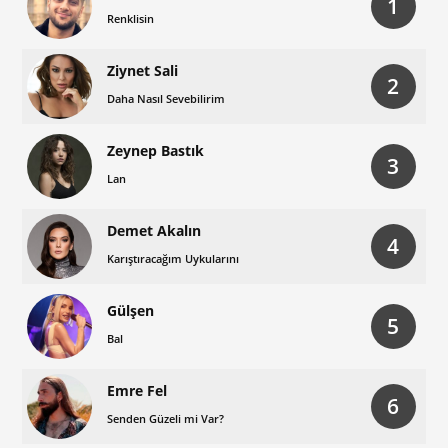
1
Renklisin
Ziynet Sali
2
Daha Nasıl Sevebilirim
Zeynep Bastık
3
Lan
Demet Akalın
4
Karıştıracağım Uykularını
Gülşen
5
Bal
Emre Fel
6
Senden Güzeli mi Var?